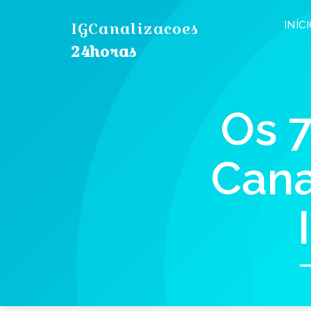
IGCanalizacoes
INÍC
24horas
Os 7
Cana