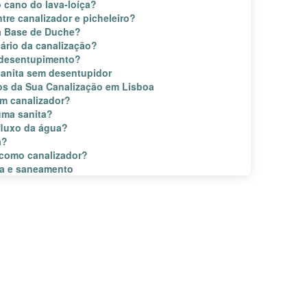
 cano do lava-loíça?
ntre canalizador e picheleiro?
a Base de Duche?
ário da canalização?
 desentupimento?
anita sem desentupidor
gos da Sua Canalização em Lisboa
m canalizador?
uma sanita?
fluxo da água?
a?
como canalizador?
ua e saneamento