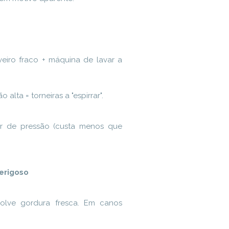
veiro fraco + máquina de lavar a
alta = torneiras a "espirrar".
r de pressão (custa menos que
Perigoso
solve gordura fresca. Em canos