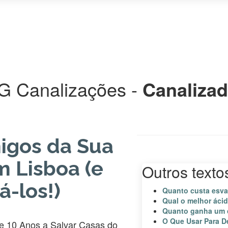
IG Canalizações -
Canalizad
migos da Sua
m Lisboa (e
Outros texto
á-los!)
Quanto custa esva
Qual o melhor áci
Quanto ganha um 
O Que Usar Para D
 10 Anos a Salvar Casas do