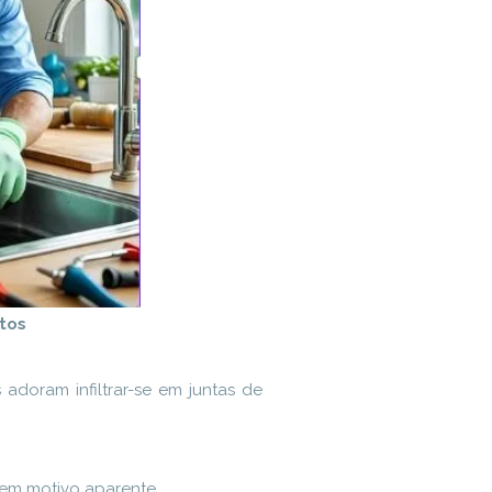
otos
 adoram infiltrar-se em juntas de
em motivo aparente.