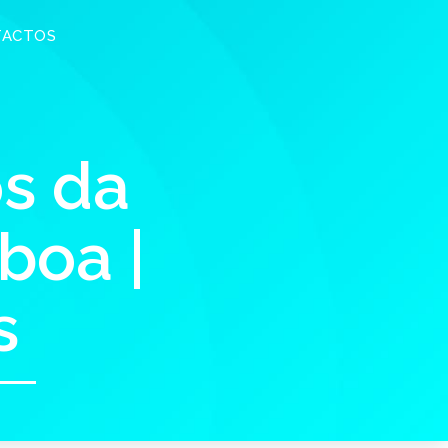
TACTOS
os da
boa |
s