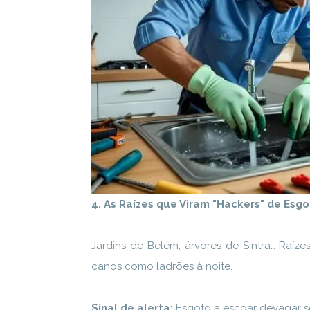
4. As Raízes que Viram "Hackers" de Esg
Jardins de Belém, árvores de Sintra… Raízes
canos como ladrões à noite.
Sinal de alerta:
Esgoto a escoar devagar s