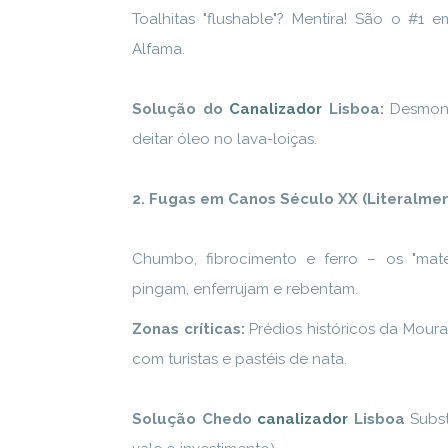
Toalhitas "flushable"? Mentira! São o #
Alfama.
Solução do
Canalizador
Lisboa:
Desmont
deitar óleo no lava-loiças.
2. Fugas em Canos Século XX (Literalme
Chumbo, fibrocimento e ferro – os "mate
pingam, enferrujam e rebentam.
Zonas críticas:
Prédios históricos da Mour
com turistas e pastéis de nata.
Solução Chedo
canalizador
Lisboa
Subst