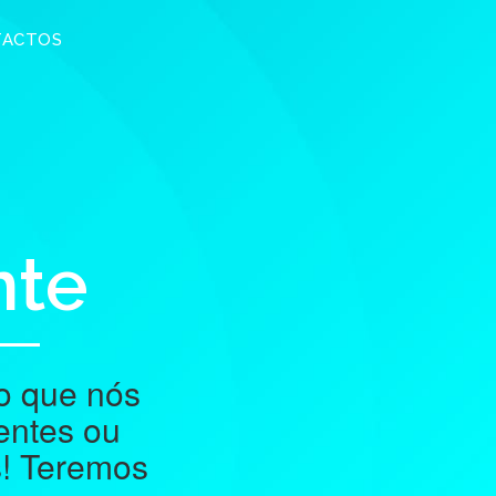
TACTOS
nte
 o que nós
entes ou
! Teremos