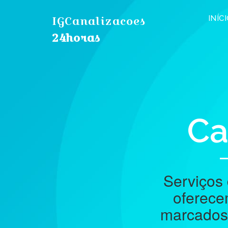
IGCanalizacoes
INÍC
24horas
Ca
Serviços 
oferece
marcados