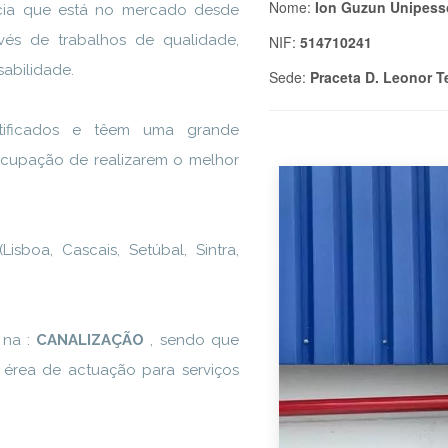
Nome:
Ion Guzun Unipess
cia que está no mercado desde
avés de trabalhos de qualidade,
NIF:
514710241
sabilidade.
Sede:
Praceta D. Leonor T
tificados e têem uma grande
ocupação de realizarem o melhor
sboa, Cascais, Setúbal, Sintra,
 na :
CANALIZAÇÃO
, sendo que
a érea de actuação para serviços