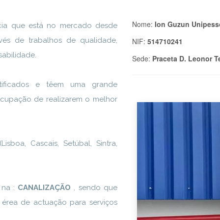
Nome:
Ion Guzun Unipess
cia que está no mercado desde
avés de trabalhos de qualidade,
NIF:
514710241
sabilidade.
Sede:
Praceta D. Leonor T
tificados e têem uma grande
ocupação de realizarem o melhor
sboa, Cascais, Setúbal, Sintra,
 na :
CANALIZAÇÃO
, sendo que
a érea de actuação para serviços