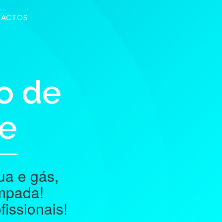
TACTOS
o de
te
ua e gás,
empada!
issionais!