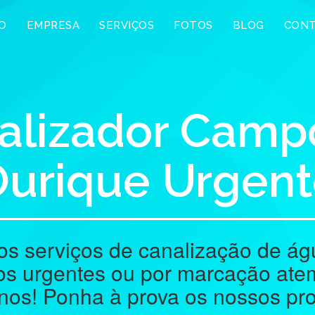
IO
EMPRESA
SERVIÇOS
FOTOS
BLOG
CON
alizador Camp
urique Urgen
s serviços de canalização de ág
os urgentes ou por marcação at
nos! Ponha à prova os nossos prof