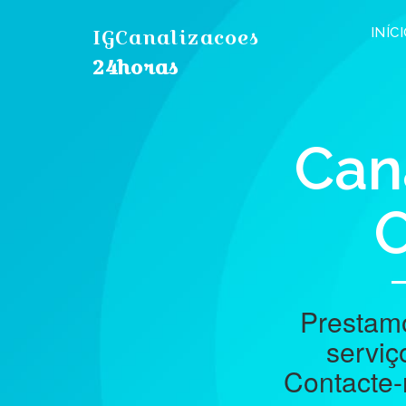
IGCanalizacoes
INÍC
24horas
Can
O
Prestamo
serviç
Contacte-