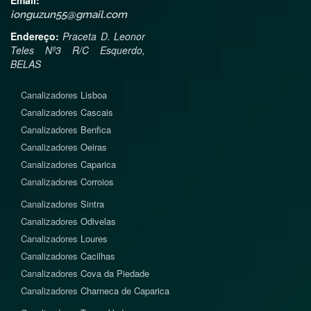
Email:
ionguzun55@gmail.com
Endereço:
Praceta D. Leonor
Teles Nº3 R/C Esquerdo,
BELAS
Canalizadores
Lisboa
Canalizadores
Cascais
Canalizadores
Benfica
Canalizadores
Oeiras
Canalizadores
Caparica
Canalizadores
Corroios
Canalizadores
Sintra
Canalizadores
Odivelas
Canalizadores
Loures
Canalizadores
Cacilhas
Canalizadores
Cova da Piedade
Canalizadores
Charneca de Caparica