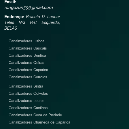
Email:
ionguzun55@gmail.com
Endereço:
Praceta D. Leonor
Teles Nº3 R/C Esquerdo,
BELAS
Canalizadores
Lisboa
Canalizadores
Cascais
Canalizadores
Benfica
Canalizadores
Oeiras
Canalizadores
Caparica
Canalizadores
Corroios
Canalizadores
Sintra
Canalizadores
Odivelas
Canalizadores
Loures
Canalizadores
Cacilhas
Canalizadores
Cova da Piedade
Canalizadores
Charneca de Caparica