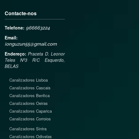
Contacte-nos
Telefone:
966663224
Email:
ionguzun55@gmail.com
Endereço:
Praceta D. Leonor
Teles Nº3 R/C Esquerdo,
BELAS
Canalizadores
Lisboa
Canalizadores
Cascais
Canalizadores
Benfica
Canalizadores
Oeiras
Canalizadores
Caparica
Canalizadores
Corroios
Canalizadores
Sintra
Canalizadores
Odivelas