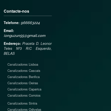
Contacte-nos
Telefone:
966663224
Email:
ionguzun55@gmail.com
Endereço:
Praceta D. Leonor
Teles Nº3 R/C Esquerdo,
BELAS
Canalizadores
Lisboa
Canalizadores
Cascais
Canalizadores
Benfica
Canalizadores
Oeiras
Canalizadores
Caparica
Canalizadores
Corroios
Canalizadores
Sintra
Canalizadores
Odivelas