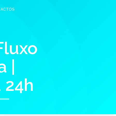
TACTOS
Fluxo
 |
a 24h