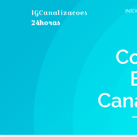
IGCanalizacoes
INÍC
24horas
Co
Cana