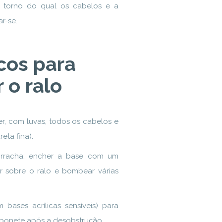
m torno do qual os cabelos e a
r-se.
cos para
 o ralo
r, com luvas, todos os cabelos e
eta fina).
rracha: encher a base com um
r sobre o ralo e bombear várias
bases acrílicas sensíveis) para
sabonete após a desobstrução.