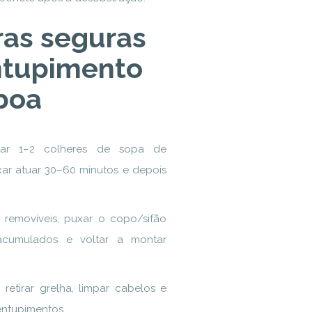
ras seguras
ntupimento
boa
itar 1–2 colheres de sopa de
ixar atuar 30–60 minutos e depois
removíveis, puxar o copo/sifão
acumulados e voltar a montar
retirar grelha, limpar cabelos e
entupimentos.