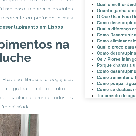
Qual o melhor áci
último caso, recorrer a produtos
Quanto ganha um 
O Que Usar Para D
 recorrente ou profundo, o mais
Como desentupir o
desentupimento em Lisboa
.
Qual a diferença e
Como Desentupir 
pimentos na
Como eliminar calc
Qual o preço para
Como desentupir s
duche
Os 7 Piores Inimi
Porque chamar a u
Como desentupir 
Como aumentar o 
 Eles são fibrosos e pegajosos
Como poupar águ
ta na grelha do ralo e dentro do
Como se destacar 
Tratamento de ág
) que captura e prende todos os
rolha" sólida.