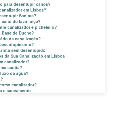
do para desentupir canos?
canalizador em Lisboa?
esentupir Sanitas?
 cano do lava-loíça?
ntre canalizador e picheleiro?
a Base de Duche?
ário da canalização?
 desentupimento?
anita sem desentupidor
gos da Sua Canalização em Lisboa
m canalizador?
uma sanita?
fluxo da água?
a?
como canalizador?
ua e saneamento