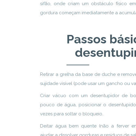
sifão, onde criam um obstáculo físico e
gordura começam imediatamente a acumula
Passos bási
desentupir
Retirar a grelha da base de duche e remove
sujidade visível (pode usar um gancho ou var
Criar vácuo com um desentupidor de bo
pouco de água, posicionar o desentupido
vezes para soltar o bloqueio.
Deitar água bem quente (não a ferver em 
ajudar a dissolver gorduras e resíduos de 