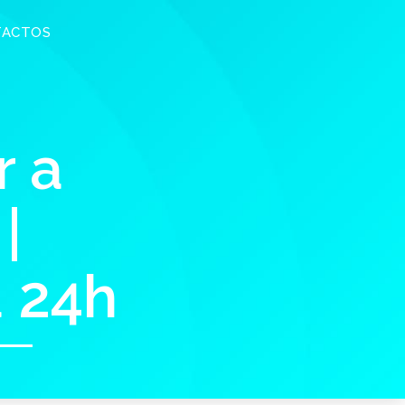
TACTOS
r a
|
a 24h