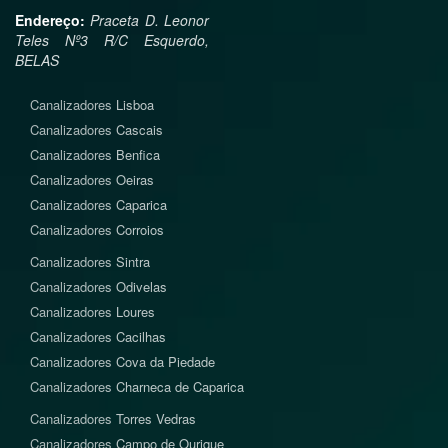
Endereço:
Praceta D. Leonor
Teles Nº3 R/C Esquerdo,
BELAS
Canalizadores
Lisboa
Canalizadores
Cascais
Canalizadores
Benfica
Canalizadores
Oeiras
Canalizadores
Caparica
Canalizadores
Corroios
Canalizadores
Sintra
Canalizadores
Odivelas
Canalizadores
Loures
Canalizadores
Cacilhas
Canalizadores
Cova da Piedade
Canalizadores
Charneca de Caparica
Canalizadores
Torres Vedras
Canalizadores
Campo de Ourique