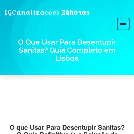
IGCanalizacoes
24horas
O Que Usar Para Desentupir
Sanitas? Guia Completo em
Lisboa
O que Usar Para Desentupir Sanitas?